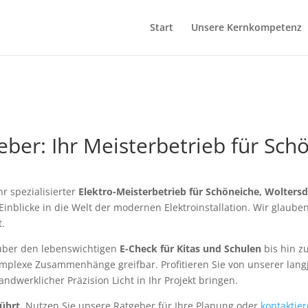
Start
Unsere Kernkompetenz
ber: Ihr Meisterbetrieb für Sch
r spezialisierter
Elektro-Meisterbetrieb für Schöneiche, Woltersd
Einblicke in die Welt der modernen Elektroinstallation. Wir glaube
t.
ber den lebenswichtigen
E-Check für Kitas und Schulen
bis hin z
mplexe Zusammenhänge greifbar. Profitieren Sie von unserer lang
ndwerklicher Präzision Licht in Ihr Projekt bringen.
ührt.
Nutzen Sie unsere Ratgeber für Ihre Planung oder
kontaktier