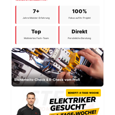
7+
100%
Jahre Meister-Erfahrung
Fokus auf Ihr Projekt
Top
Direkt
Motiviertes Fach-Team
Persönliche Beratung
Sicherheits-Check & E-Check vom Profi
BENEFIT: 4-TAGE-WOCHE