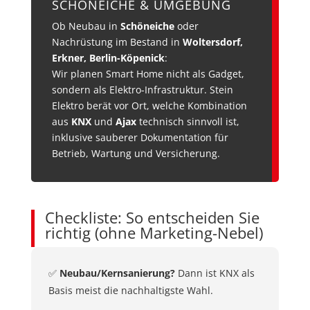
SCHÖNEICHE & UMGEBUNG
Ob Neubau in
Schöneiche
oder
Nachrüstung im Bestand in
Woltersdorf,
Erkner, Berlin-Köpenick
:
Wir planen Smart Home nicht als Gadget,
sondern als Elektro-Infrastruktur. Stein
Elektro berät vor Ort, welche Kombination
aus
KNX
und
Ajax
technisch sinnvoll ist,
inklusive sauberer Dokumentation für
Betrieb, Wartung und Versicherung.
Checkliste: So entscheiden Sie
richtig (ohne Marketing-Nebel)
✅
Neubau/Kernsanierung?
Dann ist KNX als
Basis meist die nachhaltigste Wahl.