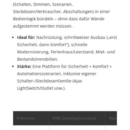
(Schalten, Dimmen, Szenarien,
Steckdosen/Verbraucher, Abschaltungen) in einer
Bedienlogik bündeln – ohne dass dafür Wände
aufgestemmt werden müssen.
Ideal für:
Nachrüstung, schrittweiser Ausbau („erst
Sicherheit, dann Komfort“), schnelle
Modernisierung, Ferienhaus/Leerstand, Miet- und
Bestandsimmobilien.
Stärke:
Eine Plattform für Sicherheit + Komfort +
Automationsszenarien, inklusive eigener
Schalter-/Steckdosenfamilie (Ajax
LightSwitch/Outlet usw.).
Kriterium
KNX (kabelgebunden)
Ajax (Sich