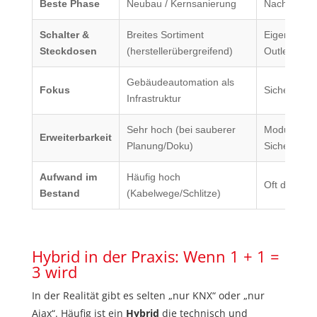
Beste Phase
Neubau / Kernsanierung
Nachrüstung
Schalter &
Breites Sortiment
Eigene Sma
Steckdosen
(herstellerübergreifend)
Outlets/Soc
Gebäudeautomation als
Fokus
Sicherheit 
Infrastruktur
Sehr hoch (bei sauberer
Modular, gu
Erweiterbarkeit
Planung/Doku)
Sicherheit
Aufwand im
Häufig hoch
Oft deutlic
Bestand
(Kabelwege/Schlitze)
Hybrid in der Praxis: Wenn 1 + 1 =
3 wird
In der Realität gibt es selten „nur KNX“ oder „nur
Ajax“. Häufig ist ein
Hybrid
die technisch und