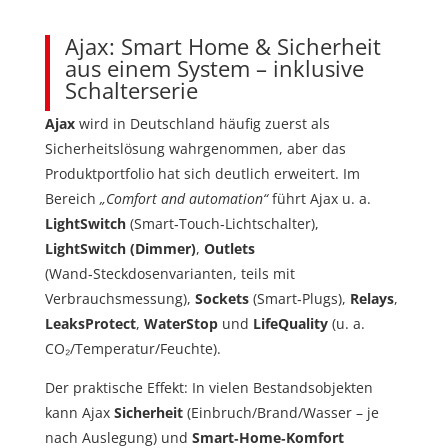
Ajax: Smart Home & Sicherheit
aus einem System – inklusive
Schalterserie
Ajax
wird in Deutschland häufig zuerst als
Sicherheitslösung wahrgenommen, aber das
Produktportfolio hat sich deutlich erweitert. Im
Bereich
„Comfort and automation“
führt Ajax u. a.
LightSwitch
(Smart‑Touch‑Lichtschalter),
LightSwitch (Dimmer)
,
Outlets
(Wand‑Steckdosenvarianten, teils mit
Verbrauchsmessung),
Sockets
(Smart‑Plugs),
Relays
,
LeaksProtect
,
WaterStop
und
LifeQuality
(u. a.
CO₂/Temperatur/Feuchte).
Der praktische Effekt: In vielen Bestandsobjekten
kann Ajax
Sicherheit
(Einbruch/Brand/Wasser – je
nach Auslegung) und
Smart‑Home‑Komfort