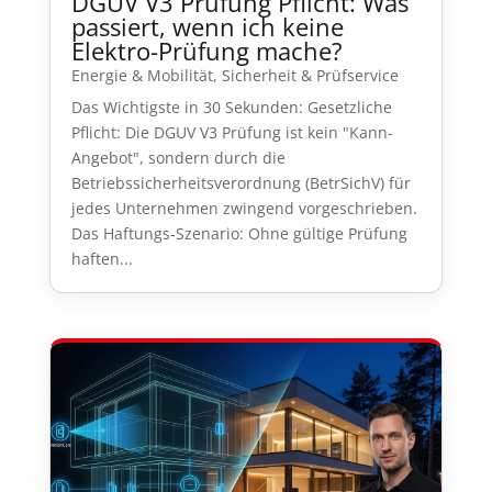
DGUV V3 Prüfung Pflicht: Was
passiert, wenn ich keine
Elektro-Prüfung mache?
Energie & Mobilität
,
Sicherheit & Prüfservice
Das Wichtigste in 30 Sekunden: Gesetzliche
Pflicht: Die DGUV V3 Prüfung ist kein "Kann-
Angebot", sondern durch die
Betriebssicherheitsverordnung (BetrSichV) für
jedes Unternehmen zwingend vorgeschrieben.
Das Haftungs-Szenario: Ohne gültige Prüfung
haften...