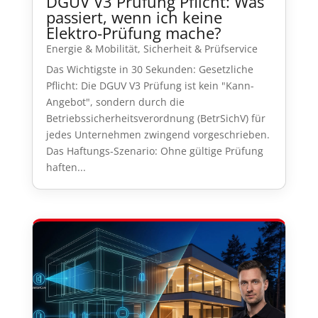
DGUV V3 Prüfung Pflicht: Was
passiert, wenn ich keine
Elektro-Prüfung mache?
Energie & Mobilität
,
Sicherheit & Prüfservice
Das Wichtigste in 30 Sekunden: Gesetzliche
Pflicht: Die DGUV V3 Prüfung ist kein "Kann-
Angebot", sondern durch die
Betriebssicherheitsverordnung (BetrSichV) für
jedes Unternehmen zwingend vorgeschrieben.
Das Haftungs-Szenario: Ohne gültige Prüfung
haften...