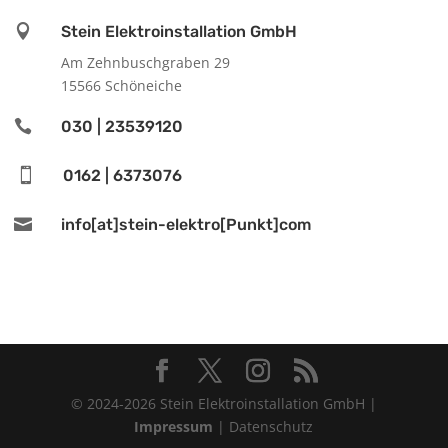

Stein Elektroinstallation GmbH
Am Zehnbuschgraben 29
15566 Schöneiche

030 | 23539120

0162 | 6373076

info[at]stein-elektro[Punkt]com
© 2024-2026 Stein Elektroinstallation GmbH |
Impressum
| Datenschutz